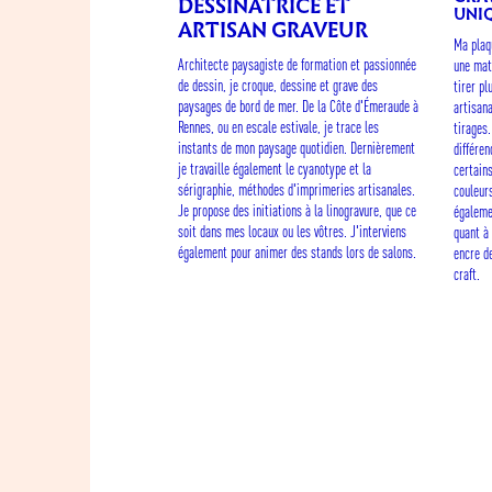
DESSINATRICE ET
UNI
ARTISAN GRAVEUR
Ma plaq
Architecte paysagiste de formation et passionnée
une matr
de dessin, je croque, dessine et grave des
tirer p
paysages de bord de mer. De la Côte d'Émeraude à
artisan
Rennes, ou en escale estivale, je trace les
tirages
instants de mon paysage quotidien. Dernièrement
différe
je travaille également le cyanotype et la
certains
sérigraphie, méthodes d'imprimeries artisanales.
couleur
Je propose des initiations à la linogravure, que ce
égaleme
soit dans mes locaux ou les vôtres. J'interviens
quant à 
également pour animer des stands lors de salons.
encre d
craft.