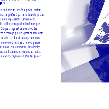
QUE
ue de linoleum, une fois gravée, devient
ice singulière à partir de laquelle je peux
lusieurs impressions. Entièrement
ale, je limite ma production à quelques
. Chaque tirage est unique, avec des
nces d’encrage qui surlignent ou atténuent
 détails. Le bleu et l’orange sont mes
s du moment, mais je tire mes gravures
nt en noir sur commande. Les dessins,
eux sont uniques et réalisés au feutre,
e chine et crayon de couleur sur papier