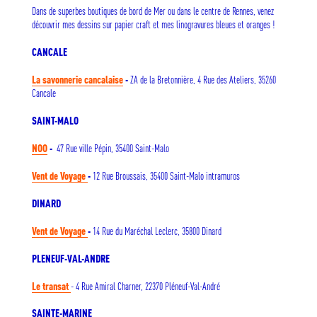
Dans de superbes boutiques de bord de Mer ou dans le centre de Rennes, venez
découvrir mes dessins sur papier craft et mes linogravures bleues et oranges !
CANCALE
ZA de la Bretonnière, 4 Rue des Ateliers, 35260
La savonnerie cancalaise
-
Cancale
SAINT-MALO
47 Rue ville Pépin, 35400 Saint-Malo
NOO
-
12 Rue Broussais, 35400 Saint-Malo intramuros
Vent de Voyage
-
DINARD
14 Rue du Maréchal Leclerc, 35800 Dinard
Vent de Voyage
-
PLENEUF-VAL-ANDRE
- 4 Rue Amiral Charner, 22370 Pléneuf-Val-André
Le transat
SAINTE-MARINE