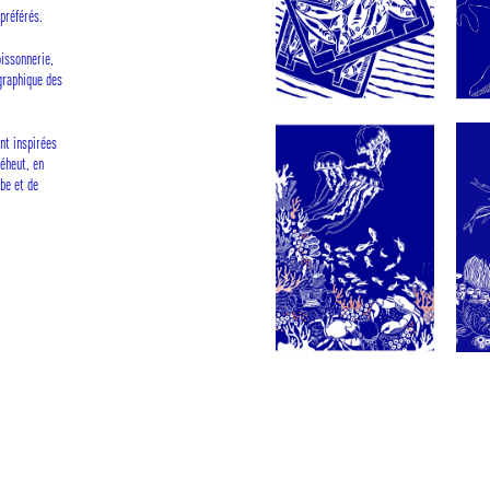
préférés.
oissonnerie,
graphique des
nt inspirées
éheut, en
be et de