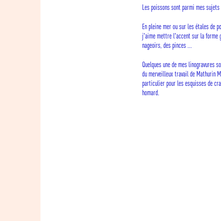
Les poissons sont parmi mes sujets 
En pleine mer ou sur les étales de p
j'aime mettre l'accent sur la forme 
nageoirs, des pinces ...
Quelques une de mes linogravures so
du merveilleux travail de Mathurin M
particulier pour les esquisses de cra
homard.