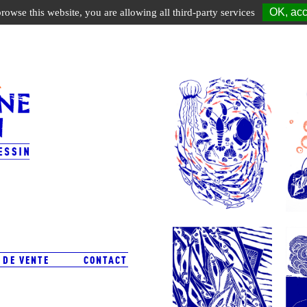
OK, acc
browse this website, you are allowing all third-party services
 DE VENTE
CONTACT