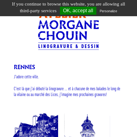
If you continue to browse this website, you are allowing all
Toggle
OK, accept all
third-party services
Personalize
navigation
RENNES
J'adore cette ville.
C'est là que j'ai débuté la linogravure ... et à chacune de mes balades le long de
la vilaine ou au marché des Lices, j'imagine mes prochaines gravures!