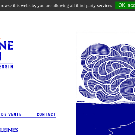
OK, acc
browse this website, you are allowing all third-party services
 DE VENTE
CONTACT
LEINES