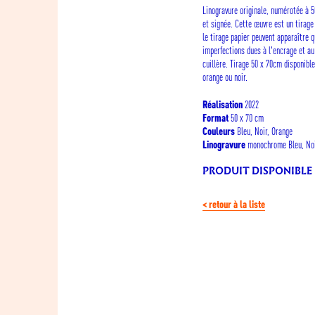
Linogravure originale, numérotée à 
et signée. Cette œuvre est un tirage 
le tirage papier peuvent apparaître 
imperfections dues à l'encrage et au
cuillère. Tirage 50 x 70cm disponible
orange ou noir.
2022
Réalisation
50 x 70 cm
Format
Bleu, Noir, Orange
Couleurs
monochrome Bleu, Noi
Linogravure
PRODUIT DISPONIBLE
< retour à la liste