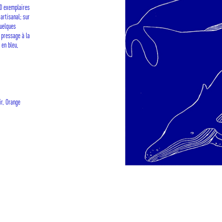
50 exemplaires
artisanal; sur
quelques
 pressage à la
 en bleu,
r, Orange