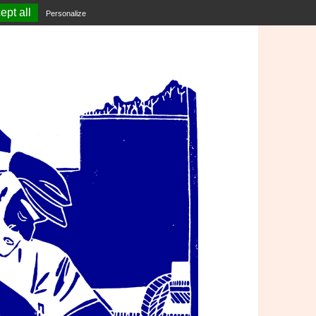
ept all
Personalize