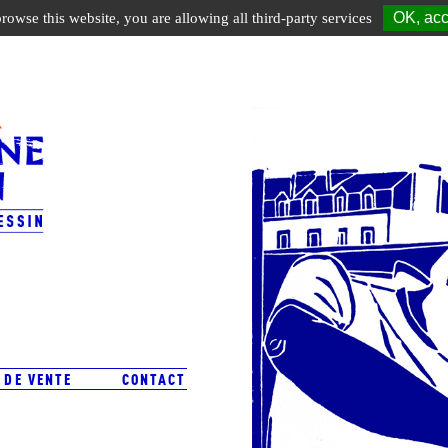
OK, acc
browse this website, you are allowing all third-party services
 DE VENTE
CONTACT