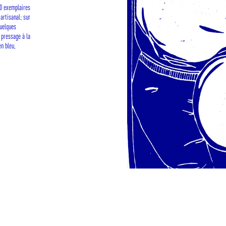
50 exemplaires
artisanal; sur
quelques
 pressage à la
en bleu,