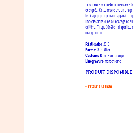
Linogravure originale, numérotée à 
et signée. Cette œuvre est un tirage 
le tirage papier peuvent apparaître 
imperfections dues à l'encrage et au
cuillère. Tirage 30x40cm disponible 
orange ou noir.
2018
Réalisation
30 x 40 cm
Format
Bleu, Noir, Orange
Couleurs
monochrome
Linogravure
PRODUIT DISPONIBLE
< retour à la liste