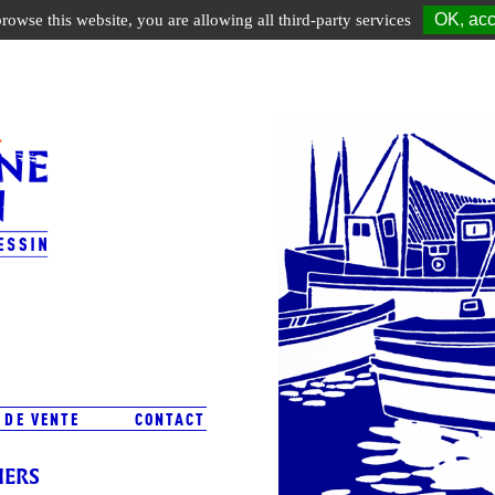
OK, acc
browse this website, you are allowing all third-party services
 DE VENTE
CONTACT
IERS