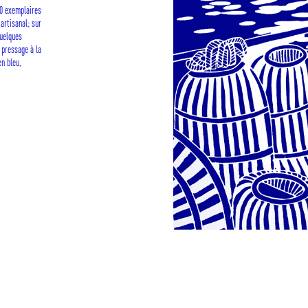
50 exemplaires
artisanal; sur
quelques
 pressage à la
en bleu,