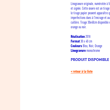
Linogravure originale, numérotée à 
et signée. Cette œuvre est un tirage 
le tirage papier peuvent apparaître 
imperfections dues à l'encrage et au
cuillère. Tirage 30x40cm disponible 
orange ou noir.
2018
Réalisation
30 x 40 cm
Format
Bleu, Noir, Orange
Couleurs
monochrome
Linogravure
PRODUIT DISPONIBLE
< retour à la liste