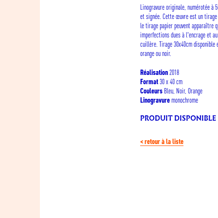
Linogravure originale, numérotée à 
et signée. Cette œuvre est un tirage 
le tirage papier peuvent apparaître 
imperfections dues à l'encrage et au
cuillère. Tirage 30x40cm disponible 
orange ou noir.
2018
Réalisation
30 x 40 cm
Format
Bleu, Noir, Orange
Couleurs
monochrome
Linogravure
PRODUIT DISPONIBLE
< retour à la liste