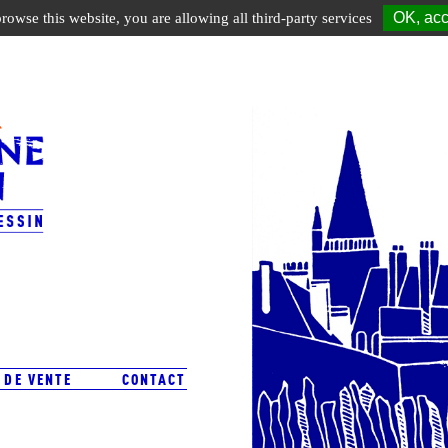
OK, acc
browse this website, you are allowing all third-party services
 DE VENTE
CONTACT