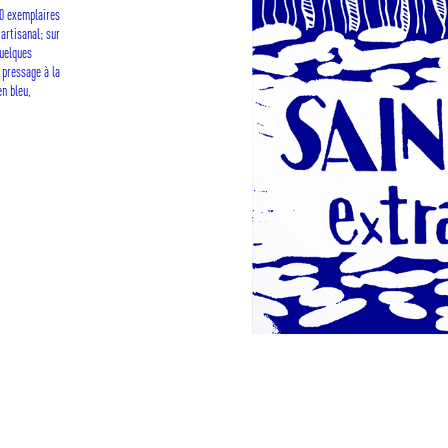
50 exemplaires
artisanal; sur
quelques
 pressage à la
en bleu,