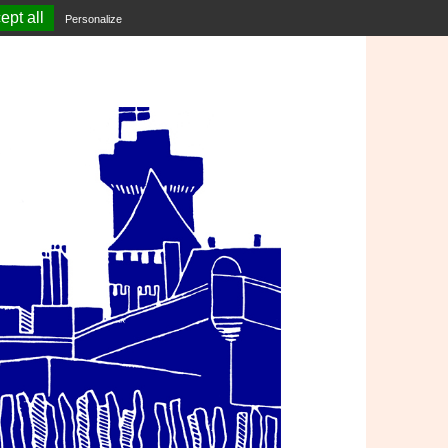
ept all
Personalize