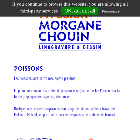
If you continue to browse this website, you are allowing all
Toggle
OK, accept all
third-party services
Personalize
navigation
POISSONS
Les poissons sont parmi mes sujets préférés.
En pleine mer ou sur les étales de poissonnerie, j'aime mettre l'accent sur la
forme graphique des nageoirs, des pinces ...
Quelques une de mes linogravures sont inspirées du merveilleux travail de
Mathurin Méheut, en particulier pour les esquisses de crabe et de homard.